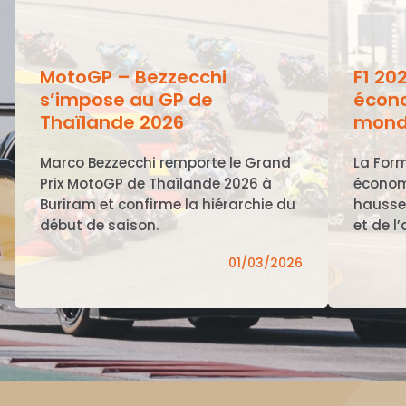
MotoGP – Bezzecchi
F1 20
s’impose au GP de
écono
Thaïlande 2026
mond
Marco Bezzecchi remporte le Grand
La Form
Prix MotoGP de Thaïlande 2026 à
économ
Buriram et confirme la hiérarchie du
hausse
début de saison.
et de l’
01/03/2026