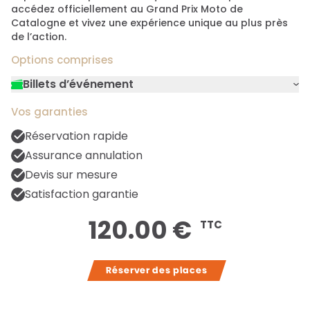
accédez officiellement au Grand Prix Moto de
Catalogne et vivez une expérience unique au plus près
de l’action.
Options comprises
Billets d’événement
Vivez les courses les plus prestigieuses du
Vos garanties
monde automobile depuis les tribunes
vibrantes d’enthousiasme. Nos tickets
Réservation rapide
simples vous offrent une place privilégiée
Assurance annulation
pour assister aux qualifications palpitantes
Devis sur mesure
et encourager vos pilotes préférés. Chaque
Satisfaction garantie
billet vous garantit une vue imprenable sur
les dépassements audacieux et les
120.00 €
TTC
stratégies de course captivantes. Ressentez
l’adrénaline pure de la Formule 1, un
incontournable pour tout amateur de sport
Réserver des places
mécanique.