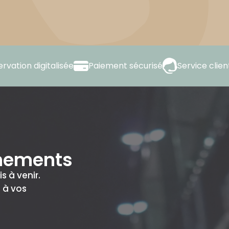
rvation digitalisée
Paiement sécurisé
Service clien
ènements
 à venir.
 à vos