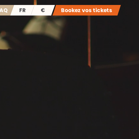
AQ
FR
€
Bookez vos tickets