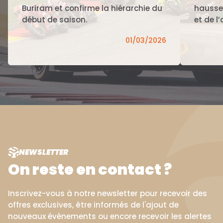
Buriram et confirme la hiérarchie du
hausse
début de saison.
et de l’
01/03/2026
NEWSLETTER
On reste en contact ?
Inscrivez-vous à notre newsletter pour recevoir des
offres exclusives, être informés de l'ajout de
nouveaux évènements ou encore recevoir les alertes