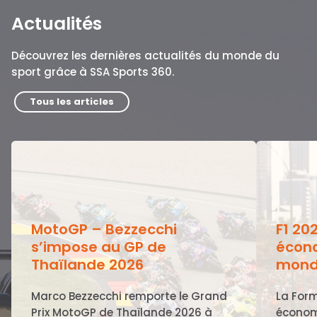
Actualités
Découvrez les dernières actualités du monde du
sport grâce à SSA Sports 360.
Tous les articles
MotoGP – Bezzecchi
F1 20
s’impose au GP de
écono
Thaïlande 2026
mond
Marco Bezzecchi remporte le Grand
La Form
Prix MotoGP de Thaïlande 2026 à
économ