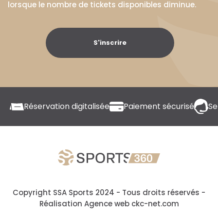
lorsque le nombre de tickets disponibles diminue.
S'inscrire
Réservation digitalisée
Paiement sécurisé
Se
Copyright SSA Sports 2024 - Tous droits réservés
-
Réalisation Agence web ckc-net.com