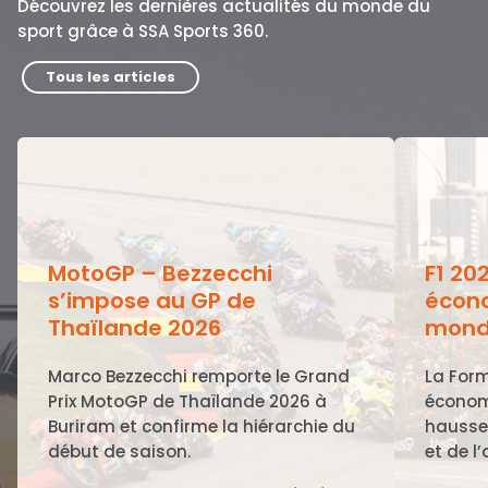
Découvrez les dernières actualités du monde du
sport grâce à SSA Sports 360.
Tous les articles
MotoGP – Bezzecchi
F1 20
s’impose au GP de
écono
Thaïlande 2026
mond
Marco Bezzecchi remporte le Grand
La Form
Prix MotoGP de Thaïlande 2026 à
économ
Buriram et confirme la hiérarchie du
hausse
début de saison.
et de l’