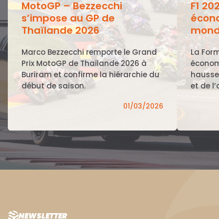
MotoGP – Bezzecchi
F1 20
s’impose au GP de
écono
Thaïlande 2026
mond
Marco Bezzecchi remporte le Grand
La Form
Prix MotoGP de Thaïlande 2026 à
économ
Buriram et confirme la hiérarchie du
hausse
début de saison.
et de l’
01/03/2026
NEWSLETTER